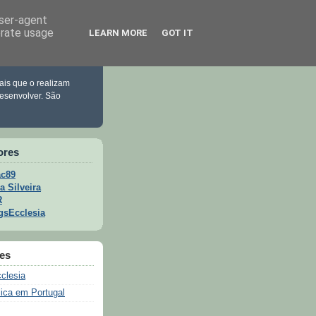
user-agent
erate usage
LEARN MORE
GOT IT
ais que o realizam
esenvolver. São
ores
c89
a Silveira
R
gsEcclesia
ões
clesia
lica em Portugal