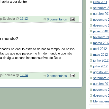
 habita-a por dentro
julho 2011
setembro 
outubro 20
ogsEcclesia @
12:12
0 comentários
novembro 
dezembro 
janeiro 201
fevereiro 2
do mundo?
março 201
abril 2012
hados no casulo estreito do nosso tempo, do nosso
 factos que nos parecem o fim do mundo e que não
maio 2012
a de água oceano incomensurável de Deus
junho 2012
julho 2012
agosto 201
ogsEcclesia @
12:14
0 comentários
setembro 
outubro 20
novembro 
dezembro 
Mensagens