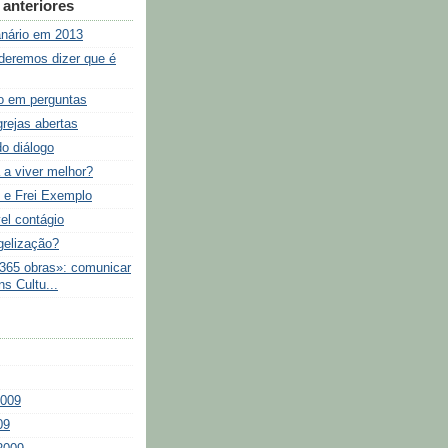
anteriores
nário em 2013
eremos dizer que é
o em perguntas
grejas abertas
do diálogo
 a viver melhor?
 e Frei Exemplo
l contágio
gelização?
 365 obras»: comunicar
s Cultu...
2009
09