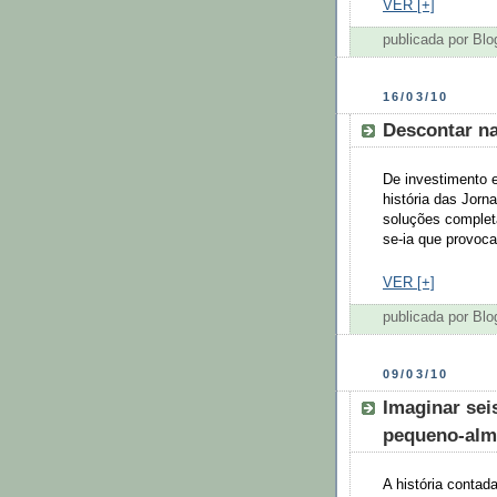
VER [+]
publicada por Bl
16/03/10
Descontar n
De investimento 
história das Jor
soluções complet
se-ia que provoc
VER [+]
publicada por Bl
09/03/10
Imaginar sei
pequeno-al
A história contad