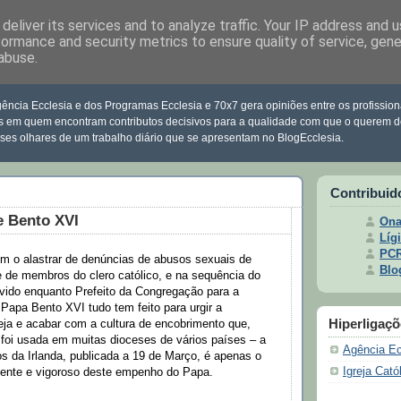
deliver its services and to analyze traffic. Your IP address and 
formance and security metrics to ensure quality of service, gen
abuse.
clesia
ência Ecclesia e dos Programas Ecclesia e 70x7 gera opiniões entre os profission
s em quem encontram contributos decisivos para a qualidade com que o querem d
sses olhares de um trabalho diário que se apresentam no BlogEcclesia.
Contribuid
e Bento XVI
Ona
Lígi
PC
om o alastrar de denúncias de abusos sexuais de
Blo
e de membros do clero católico, e na sequência do
lvido enquanto Prefeito da Congregação para a
 Papa Bento XVI tudo tem feito para urgir a
Hiperligaç
reja e acabar com a cultura de encobrimento que,
 foi usada em muitas dioceses de vários países – a
Agência Ec
os da Irlanda, publicada a 19 de Março, é apenas o
Igreja Cató
ente e vigoroso deste empenho do Papa.