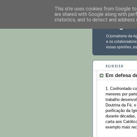
This site uses cookies from Google to 
are shared with Google along with per
statistics, and to detect and address 
Blog Ec
O jornalismo da Ag
e os colaboradore
essas opiniões, e
31/03/10
Em defesa d
1. Confrontado c
menores por part
trabalho desenvo
Doutrina da Fé, o
purificação da Ig
durante décadas,
carta aos Católic
exemplo mais rec