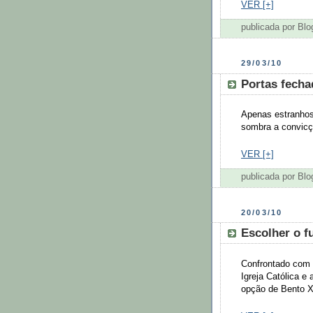
VER [+]
publicada por Bl
29/03/10
Portas fecha
Apenas estranhos
sombra a convicçã
VER [+]
publicada por Bl
20/03/10
Escolher o f
Confrontado com 
Igreja Católica e 
opção de Bento XV