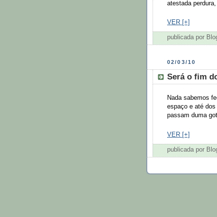
atestada perdura,
VER [+]
publicada por Bl
02/03/10
Será o fim 
Nada sabemos fec
espaço e até dos
passam duma got
VER [+]
publicada por Bl