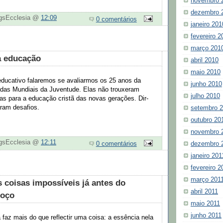
novembro 
dezembro 
ogsEcclesia @
12:09
0 comentários
janeiro 201
fevereiro 2
março 201
a educação
abril 2010
maio 2010
educativo falaremos se avaliarmos os 25 anos da
junho 2010
nadas Mundiais da Juventude. Elas não trouxeram
julho 2010
as para a educação cristã das novas gerações. Dir-
aram desafios.
setembro 
outubro 20
novembro 
ogsEcclesia @
12:11
dezembro 
0 comentários
janeiro 201
fevereiro 2
março 201
s coisas impossíveis já antes do
abril 2011
moço
maio 2011
junho 2011
a faz mais do que reflectir uma coisa: a essência nela