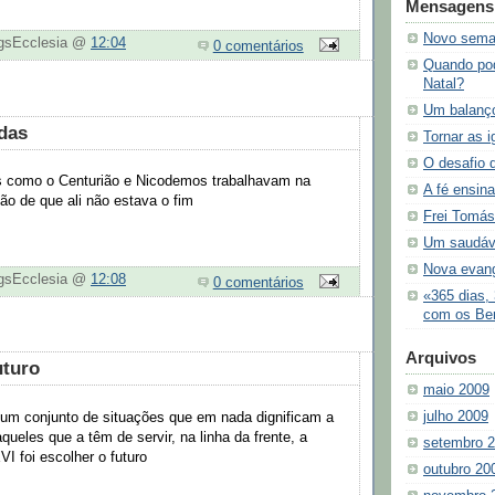
Mensagens 
Novo sema
ogsEcclesia @
12:04
0 comentários
Quando pod
Natal?
Um balanç
das
Tornar as i
O desafio 
 como o Centurião e Nicodemos trabalhavam na
A fé ensina
o de que ali não estava o fim
Frei Tomás
Um saudáve
Nova evan
ogsEcclesia @
12:08
0 comentários
«365 dias,
com os Ben
Arquivos
uturo
maio 2009
julho 2009
um conjunto de situações que em nada dignificam a
aqueles que a têm de servir, na linha da frente, a
setembro 
I foi escolher o futuro
outubro 20