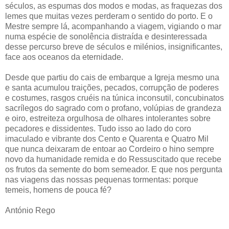
séculos, as espumas dos modos e modas, as fraquezas dos
lemes que muitas vezes perderam o sentido do porto. E o
Mestre sempre lá, acompanhando a viagem, vigiando o mar
numa espécie de sonolência distraída e desinteressada
desse percurso breve de séculos e milénios, insignificantes,
face aos oceanos da eternidade.
Desde que partiu do cais de embarque a Igreja mesmo una
e santa acumulou traições, pecados, corrupção de poderes
e costumes, rasgos cruéis na túnica inconsutil, concubinatos
sacrílegos do sagrado com o profano, volúpias de grandeza
e oiro, estreiteza orgulhosa de olhares intolerantes sobre
pecadores e dissidentes. Tudo isso ao lado do coro
imaculado e vibrante dos Cento e Quarenta e Quatro Mil
que nunca deixaram de entoar ao Cordeiro o hino sempre
novo da humanidade remida e do Ressuscitado que recebe
os frutos da semente do bom semeador. E que nos pergunta
nas viagens das nossas pequenas tormentas: porque
temeis, homens de pouca fé?
António Rego