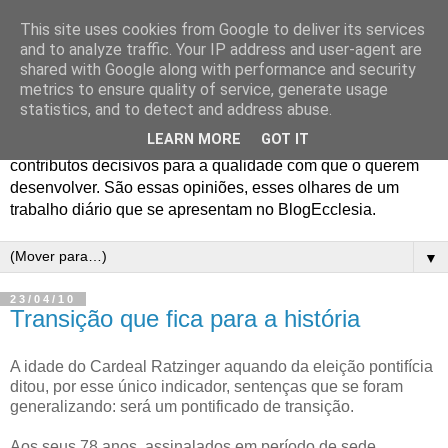
This site uses cookies from Google to deliver its services
Blog Ecclesia
and to analyze traffic. Your IP address and user-agent are
shared with Google along with performance and security
metrics to ensure quality of service, generate usage
O jornalismo da Agência Ecclesia e dos Programas
statistics, and to detect and address abuse.
Ecclesia e 70x7 gera opiniões entre os profissionais que o
LEARN MORE
GOT IT
realizam e os colaboradores em quem encontram
contributos decisivos para a qualidade com que o querem
desenvolver. São essas opiniões, esses olhares de um
trabalho diário que se apresentam no BlogEcclesia.
▼
23/04/10
Transição que fica para a história
A idade do Cardeal Ratzinger aquando da eleição pontifícia
ditou, por esse único indicador, sentenças que se foram
generalizando: será um pontificado de transição.
Aos seus 78 anos, assinalados em período de sede