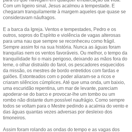
Com um ligeiro sinal, Jesus acalmou a tempestade. E
chegaram tranquilamente à margem aqueles que quase se
consideravam náufragos.
E a barca da Igreja. Ventos e tempestades, Pedro e os
outros, sopros do Espírito e violência de vagas alterosas
para uma nau que sempre se reconheceu como frágil.
Sempre assim foi na sua história. Nunca as águas foram
tranquilas nem os ventos favoráveis. Ou melhor, o tempo da
tranquilidade foi o mais perigoso, deixando as mãos fora do
leme, o olhar distraído do farol, os pescadores esquecidos
da missão, os mestres de bordo entretidos com fardas e
galões. Estonteados com o poder aliaram-se a ricos e
criaram silêncios cúmplices. Até que uma onda, um baixio,
uma escuridão repentina, um mar de levante, pareciam
apoderar-se do barco e provocar-lhe um tombo ou um
rombo não distante dum possível naufrágio. Como sempre
todos se voltam para o Mestre pedindo a acalmia do vento e
das águas quantas vezes adversas por desleixo dos
timoneiros.
Assim foram rolando as ondas do tempo e as vagas dos