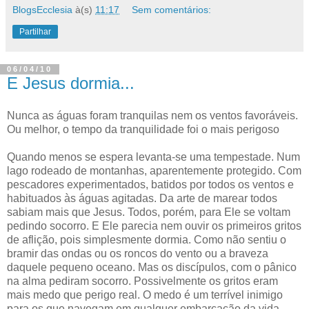
BlogsEcclesia
à(s)
11:17
Sem comentários:
Partilhar
06/04/10
E Jesus dormia...
Nunca as águas foram tranquilas nem os ventos favoráveis.
Ou melhor, o tempo da tranquilidade foi o mais perigoso
Quando menos se espera levanta-se uma tempestade. Num
lago rodeado de montanhas, aparentemente protegido. Com
pescadores experimentados, batidos por todos os ventos e
habituados às águas agitadas. Da arte de marear todos
sabiam mais que Jesus. Todos, porém, para Ele se voltam
pedindo socorro. E Ele parecia nem ouvir os primeiros gritos
de aflição, pois simplesmente dormia. Como não sentiu o
bramir das ondas ou os roncos do vento ou a braveza
daquele pequeno oceano. Mas os discípulos, com o pânico
na alma pediram socorro. Possivelmente os gritos eram
mais medo que perigo real. O medo é um terrível inimigo
para os que navegam em qualquer embarcação da vida.