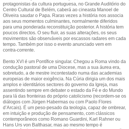
protagonistas da cultura portuguesa, no Grande Auditório do
Centro Cultural de Belém, caberá ao cineasta Manoel de
Oliveira saudar o Papa. Raras vezes a história nos associa
aos seus momentos culminantes, normalmente diferidos
para uma ponderada reconstituição posterior. A história tem
poucos directos. O seu fluir, as suas alterações, os seus
movimentos são observáveis por escassos radares em cada
tempo. Também por isso o evento anunciado vem em
contra-corrente.
Bento XVI é um Pontífice singular. Chegou a Roma vindo da
condução pastoral de uma Diocese, mas a sua áurea era,
sobretudo, a de mestre incontestado numa das academias
europeias de maior exigência. Na Cúria dirigia um dos mais
amplos e identitários sectores do governo da Igreja, mas
assentindo sempre em debater o estado da Fé e do Mundo
para lá das fronteiras do próprio catolicismo (recordem-se os
diálogos com Jürgen Habermas ou com Paolo Flores
d’Arcais). É um peso-pesado da teologia, capaz de ombrear,
em intuição e produção de pensamento, com clássicos
contemporâneos como Romano Guardini, Karl Rahner ou
Hans Urs von Balthasar, mas ao mesmo tempo é