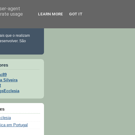
user-agent
erate usage
LEARN MORE
GOT IT
ais que o realizam
esenvolver. São
ores
c89
a Silveira
R
gsEcclesia
ões
clesia
lica em Portugal