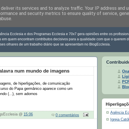
deliver its services and to analyze traffic. Your IP address and 
formance and security metrics to ensure quality of service, gen
abuse.
clesia
ência Ecclesia e dos Programas Ecclesia e 70x7 gera opiniões entre os profission
s em quem encontram contributos decisivos para a qualidade com que o querem d
sses olhares de um trabalho diário que se apresentam no BlogEcclesia.
Contribuid
lavra num mundo de imagens
Ona
Lígi
PC
gens, de hiperligações, de comunicação
Blo
iscurso do Papa germânico aparece como um
ndo (...), sem adornos
Hiperligaç
Agência Ec
ogsEcclesia @
15:06
0 comentários
Igreja Cató