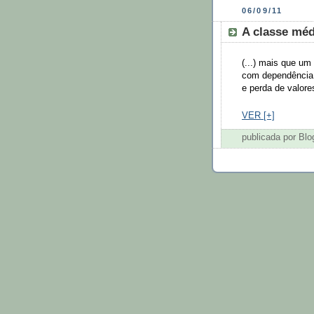
06/09/11
A classe méd
(...) mais que um
com dependência v
e perda de valore
VER [+]
publicada por Bl