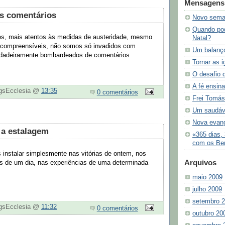
Mensagens 
s comentários
Novo sema
Quando pod
s, mais atentos às medidas de austeridade, mesmo
Natal?
 incompreensíveis, não somos só invadidos com
Um balanç
rdadeiramente bombardeados de comentários
Tornar as i
O desafio 
A fé ensina
ogsEcclesia @
13:35
0 comentários
Frei Tomás
Um saudáve
Nova evan
 a estalagem
«365 dias,
com os Ben
instalar simplesmente nas vitórias de ontem, nos
Arquivos
os de um dia, nas experiências de uma determinada
maio 2009
julho 2009
setembro 
ogsEcclesia @
11:32
0 comentários
outubro 20