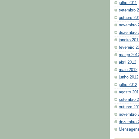
julho 2011
setembro 
outubro 20
novembro 
dezembro 
janeiro 201
fevereiro 2
março 201
abril 2012
maio 2012
junho 2012
julho 2012
agosto 201
setembro 
outubro 20
novembro 
dezembro 
Mensagens