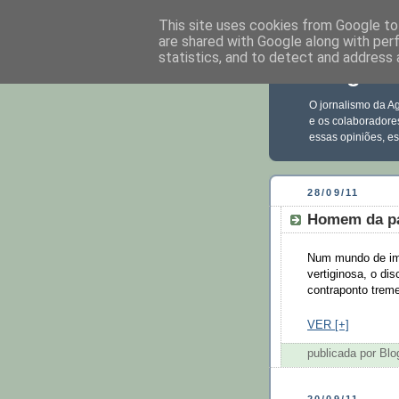
This site uses cookies from Google to 
are shared with Google along with per
statistics, and to detect and address 
Blog Ec
O jornalismo da Ag
e os colaboradore
essas opiniões, e
28/09/11
Homem da pa
Num mundo de ima
vertiginosa, o d
contraponto treme
VER [+]
publicada por Bl
20/09/11