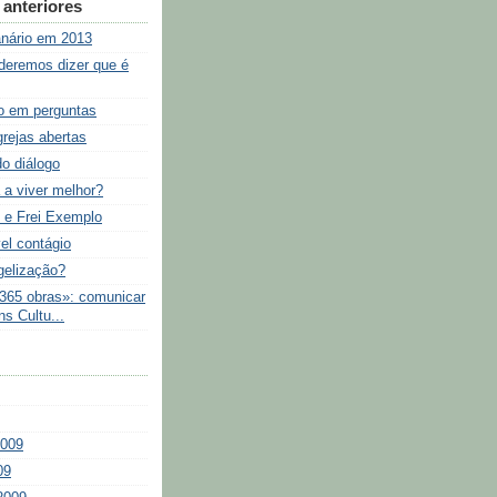
anteriores
nário em 2013
eremos dizer que é
o em perguntas
grejas abertas
do diálogo
 a viver melhor?
 e Frei Exemplo
l contágio
gelização?
 365 obras»: comunicar
s Cultu...
2009
09