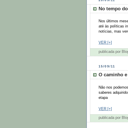
No tempo do
Nos últimos mese
até às políticas
notícias, mas ve
VER [+]
publicada por Bl
15/09/11
O caminho e
Não nos podemos 
saberes adquirid
etapa
VER [+]
publicada por Bl