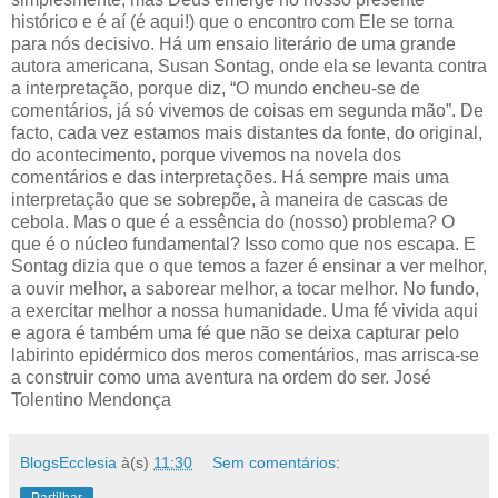
histórico e é aí (é aqui!) que o encontro com Ele se torna
para nós decisivo. Há um ensaio literário de uma grande
autora americana, Susan Sontag, onde ela se levanta contra
a interpretação, porque diz, “O mundo encheu-se de
comentários, já só vivemos de coisas em segunda mão”. De
facto, cada vez estamos mais distantes da fonte, do original,
do acontecimento, porque vivemos na novela dos
comentários e das interpretações. Há sempre mais uma
interpretação que se sobrepõe, à maneira de cascas de
cebola. Mas o que é a essência do (nosso) problema? O
que é o núcleo fundamental? Isso como que nos escapa. E
Sontag dizia que o que temos a fazer é ensinar a ver melhor,
a ouvir melhor, a saborear melhor, a tocar melhor. No fundo,
a exercitar melhor a nossa humanidade. Uma fé vivida aqui
e agora é também uma fé que não se deixa capturar pelo
labirinto epidérmico dos meros comentários, mas arrisca-se
a construir como uma aventura na ordem do ser. José
Tolentino Mendonça
BlogsEcclesia
à(s)
11:30
Sem comentários: