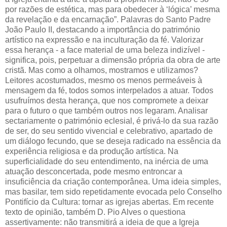
por razões de estética, mas para obedecer à ‘lógica’ mesma
da revelação e da encarnação”. Palavras do Santo Padre
João Paulo II, destacando a importância do património
artístico na expressão e na inculturação da fé. Valorizar
essa herança - a face material de uma beleza indizível -
significa, pois, perpetuar a dimensão própria da obra de arte
cristã. Mas como a olhamos, mostramos e utilizamos?
Leitores acostumados, mesmo os menos permeáveis à
mensagem da fé, todos somos interpelados a atuar. Todos
usufruímos desta herança, que nos compromete a deixar
para o futuro o que também outros nos legaram. Analisar
sectariamente o património eclesial, é privá-lo da sua razão
de ser, do seu sentido vivencial e celebrativo, apartado de
um diálogo fecundo, que se deseja radicado na essência da
experiência religiosa e da produção artística. Na
superficialidade do seu entendimento, na inércia de uma
atuação desconcertada, pode mesmo entroncar a
insuficiência da criação contemporânea. Uma ideia simples,
mas basilar, tem sido repetidamente evocada pelo Conselho
Pontifício da Cultura: tornar as igrejas abertas. Em recente
texto de opinião, também D. Pio Alves o questiona
assertivamente: não transmitirá a ideia de que a Igreja