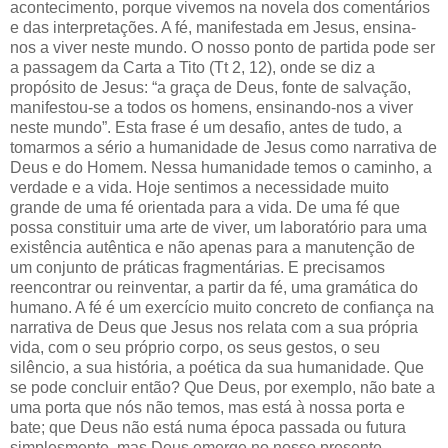
acontecimento, porque vivemos na novela dos comentários
e das interpretações.
A fé, manifestada em Jesus, ensina-
nos a viver neste mundo. O nosso ponto de partida pode ser
a passagem da Carta a Tito (Tt 2, 12), onde se diz a
propósito de Jesus: “a graça de Deus, fonte de salvação,
manifestou-se a todos os homens, ensinando-nos a viver
neste mundo”. Esta frase é um desafio, antes de tudo, a
tomarmos a sério a humanidade de Jesus como narrativa de
Deus e do Homem. Nessa humanidade temos o caminho, a
verdade e a vida. Hoje sentimos a necessidade muito
grande de uma fé orientada para a vida. De uma fé que
possa constituir uma arte de viver, um laboratório para uma
existência autêntica e não apenas para a manutenção de
um conjunto de práticas fragmentárias. E precisamos
reencontrar ou reinventar, a partir da fé, uma gramática do
humano. A fé é um exercício muito concreto de confiança na
narrativa de Deus que Jesus nos relata com a sua própria
vida, com o seu próprio corpo, os seus gestos, o seu
silêncio, a sua história, a poética da sua humanidade. Que
se pode concluir então? Que Deus, por exemplo, não bate a
uma porta que nós não temos, mas está à nossa porta e
bate; que Deus não está numa época passada ou futura
simplesmente, mas Deus emerge no nosso presente