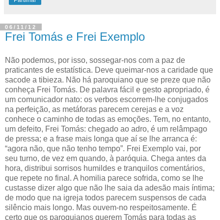
Partilhar
06/11/12
Frei Tomás e Frei Exemplo
Não podemos, por isso, sossegar-nos com a paz de
praticantes de estatística. Deve queimar-nos a caridade que
sacode a tibieza.
Não há paroquiano que se preze que não
conheça Frei Tomás. De palavra fácil e gesto apropriado, é
um comunicador nato: os verbos escorrem-lhe conjugados
na perfeição, as metáforas parecem cerejas e a voz
conhece o caminho de todas as emoções. Tem, no entanto,
um defeito, Frei Tomás: chegado ao adro, é um relâmpago
de pressa; e a frase mais longa que aí se lhe arranca é:
“agora não, que não tenho tempo”. Frei Exemplo vai, por
seu turno, de vez em quando, à paróquia. Chega antes da
hora, distribui sorrisos humildes e tranquilos comentários,
que repete no final. A homilia parece sofrida, como se lhe
custasse dizer algo que não lhe saia da adesão mais íntima;
de modo que na igreja todos parecem suspensos de cada
silêncio mais longo. Mas ouvem-no respeitosamente. É
certo que os paroquianos querem Tomás para todas as