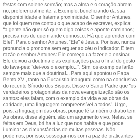
festas com solene sermão; mas a alma e o coração abrem-
no, preferencialmente, a Exemplo, beneficiando da sua
disponibilidade e fraterna proximidade. O senhor Antunes,
que foi quem me contou o que acabo de escrever, explica:
“a gente não quer só quem diga coisas e aponte caminhos;
precisamos de quem ande connosco. Há que aprender com
Ele!”. Para o senhor Antunes, “Ele” é Jesus. Por isso, nunca
pronuncia o pronome sem erguer ao céu o indicador. E tem
razão o senhor Antunes: Ele começou a fazer e a ensinar.
Ele deixou a doutrina e as explicações para o final do gesto
do lava-pés: “dei-vos o exemplo...”. Sim, os exemplos farão
sempre mais que a doutrina!... Para aqui apontou o Papa
Bento XVI, tanto na Eucaristia inaugural como na conclusiva
do recente Sínodo dos Bispos. Disse o Santo Padre que “os
verdadeiros protagonistas da nova evangelização são os
santos: eles falam, com o exemplo da vida e as obras da
caridade, uma linguagem compreensível a todos”. Urge,
pois, a linguagem das obras, porque fé também o diabo tem.
As obras, disse alguém, são um argumento vivo. Nelas, se
feitas em Deus, brilha a luz que nos habita e que pode
iluminar as circunstâncias de muitas pessoas. Não
podemos, por isso, sossegar-nos com a paz de praticantes