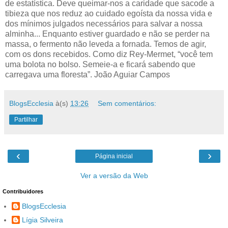
de estatística. Deve queimar-nos a caridade que sacode a
tibieza que nos reduz ao cuidado egoísta da nossa vida e
dos mínimos julgados necessários para salvar a nossa
alminha... Enquanto estiver guardado e não se perder na
massa, o fermento não leveda a fornada. Temos de agir,
com os dons recebidos. Como diz Rey-Mermet, “você tem
uma bolota no bolso. Semeie-a e ficará sabendo que
carregava uma floresta”. João Aguiar Campos
BlogsEcclesia
à(s)
13:26
Sem comentários:
Partilhar
‹
›
Página inicial
Ver a versão da Web
Contribuidores
BlogsEcclesia
Lígia Silveira