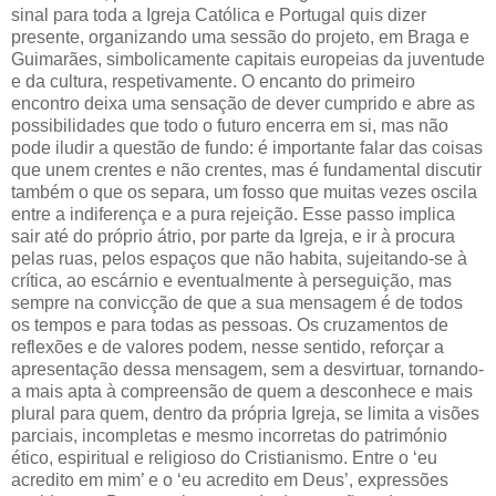
sinal para toda a Igreja Católica e Portugal quis dizer
presente, organizando uma sessão do projeto, em Braga e
Guimarães, simbolicamente capitais europeias da juventude
e da cultura, respetivamente. O encanto do primeiro
encontro deixa uma sensação de dever cumprido e abre as
possibilidades que todo o futuro encerra em si, mas não
pode iludir a questão de fundo: é importante falar das coisas
que unem crentes e não crentes, mas é fundamental discutir
também o que os separa, um fosso que muitas vezes oscila
entre a indiferença e a pura rejeição. Esse passo implica
sair até do próprio átrio, por parte da Igreja, e ir à procura
pelas ruas, pelos espaços que não habita, sujeitando-se à
crítica, ao escárnio e eventualmente à perseguição, mas
sempre na convicção de que a sua mensagem é de todos
os tempos e para todas as pessoas. Os cruzamentos de
reflexões e de valores podem, nesse sentido, reforçar a
apresentação dessa mensagem, sem a desvirtuar, tornando-
a mais apta à compreensão de quem a desconhece e mais
plural para quem, dentro da própria Igreja, se limita a visões
parciais, incompletas e mesmo incorretas do património
ético, espiritual e religioso do Cristianismo. Entre o ‘eu
acredito em mim’ e o ‘eu acredito em Deus’, expressões