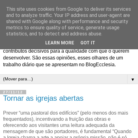
This site uses cookies from Google to deliver its services
Blog Ecclesia
and to analyze traffic. Your IP address and user-agent are
shared with Google along with performance and security
metrics to ensure quality of service, generate usage
O jornalismo da Agência Ecclesia e dos Programas
statistics, and to detect and address abuse.
Ecclesia e 70x7 gera opiniões entre os profissionais que o
LEARN MORE
GOT IT
realizam e os colaboradores em quem encontram
contributos decisivos para a qualidade com que o querem
desenvolver. São essas opiniões, esses olhares de um
trabalho diário que se apresentam no BlogEcclesia.
▼
27/11/12
Tornar as igrejas abertas
Prever “uma pastoral dos edifícios” (pelo menos dos mais
frequentados), incentivando a fruição das obras e
oferecendo aos visitantes uma leitura adequada da
mensagem de que são portadores, é fundamental
“Quando
a Igreja chama a arte a apoiar a própria missão, não é só