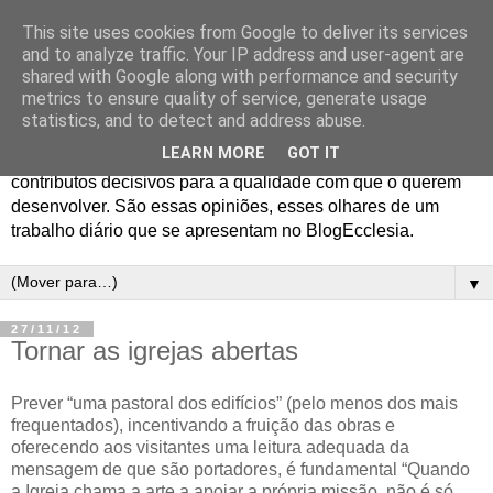
This site uses cookies from Google to deliver its services
Blog Ecclesia
and to analyze traffic. Your IP address and user-agent are
shared with Google along with performance and security
metrics to ensure quality of service, generate usage
O jornalismo da Agência Ecclesia e dos Programas
statistics, and to detect and address abuse.
Ecclesia e 70x7 gera opiniões entre os profissionais que o
LEARN MORE
GOT IT
realizam e os colaboradores em quem encontram
contributos decisivos para a qualidade com que o querem
desenvolver. São essas opiniões, esses olhares de um
trabalho diário que se apresentam no BlogEcclesia.
▼
27/11/12
Tornar as igrejas abertas
Prever “uma pastoral dos edifícios” (pelo menos dos mais
frequentados), incentivando a fruição das obras e
oferecendo aos visitantes uma leitura adequada da
mensagem de que são portadores, é fundamental
“Quando
a Igreja chama a arte a apoiar a própria missão, não é só