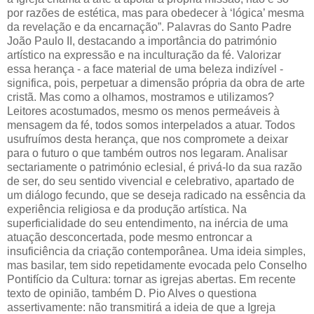
por razões de estética, mas para obedecer à ‘lógica’ mesma
da revelação e da encarnação”. Palavras do Santo Padre
João Paulo II, destacando a importância do património
artístico na expressão e na inculturação da fé. Valorizar
essa herança - a face material de uma beleza indizível -
significa, pois, perpetuar a dimensão própria da obra de arte
cristã. Mas como a olhamos, mostramos e utilizamos?
Leitores acostumados, mesmo os menos permeáveis à
mensagem da fé, todos somos interpelados a atuar. Todos
usufruímos desta herança, que nos compromete a deixar
para o futuro o que também outros nos legaram. Analisar
sectariamente o património eclesial, é privá-lo da sua razão
de ser, do seu sentido vivencial e celebrativo, apartado de
um diálogo fecundo, que se deseja radicado na essência da
experiência religiosa e da produção artística. Na
superficialidade do seu entendimento, na inércia de uma
atuação desconcertada, pode mesmo entroncar a
insuficiência da criação contemporânea. Uma ideia simples,
mas basilar, tem sido repetidamente evocada pelo Conselho
Pontifício da Cultura: tornar as igrejas abertas. Em recente
texto de opinião, também D. Pio Alves o questiona
assertivamente: não transmitirá a ideia de que a Igreja