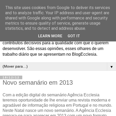
This site uses cookies from Google to deliver its services
Blog Ecclesia
and to analyze traffic. Your IP address and user-agent are
shared with Google along with performance and security
metrics to ensure quality of service, generate usage
O jornalismo da Agência Ecclesia e dos Programas
statistics, and to detect and address abuse.
Ecclesia e 70x7 gera opiniões entre os profissionais que o
LEARN MORE
GOT IT
realizam e os colaboradores em quem encontram
contributos decisivos para a qualidade com que o querem
desenvolver. São essas opiniões, esses olhares de um
trabalho diário que se apresentam no BlogEcclesia.
▼
18/12/12
Novo semanário em 2013
Com a edição digital do semanário Agência Ecclesia
teremos oportunidade de lhe enviar uma revista moderna e
agradável de informação religiosa em Portugal e no mundo.
Neste Natal nasce um novo semanário. A Agência Ecclesia
prepara-se para aparecer em 2013 com um novo formato,