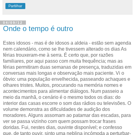
Partilhar
04/09/12
Onde o tempo é outro
Estes idosos - mas é de idosos a aldeia - estão sem agenda
nem calendário, como se lhe tivessem alterado os dias
As
férias trouxeram-me à serra. É certo que, por razões
familiares, por aqui passo com muita frequência; mas as
férias permitiram duas semanas de presença, traduzidas em
conversas mais longas e observação mais paciente. Vi o
óbvio: uma população envelhecida, passeando achaques e
olhares tristes. Muitos, procurando na memória nomes e
acontecimentos para alimentar diálogos. Num passeio a
meio da manhã, o cenário é o mesmo todos os dias: do
interior das casas escorre o som das rádios ou televisões. O
volume demonstra as dificuldades de audição dos
moradores. Alguns assomam ao patamar das escadas, para
ver se passa vizinho com quem possam trocar frases
doridas. Fui, nestes dias, ouvinte disponível; e confesso
que, de tanto ouvir, sinto uma neblina incómoda a perturbar-