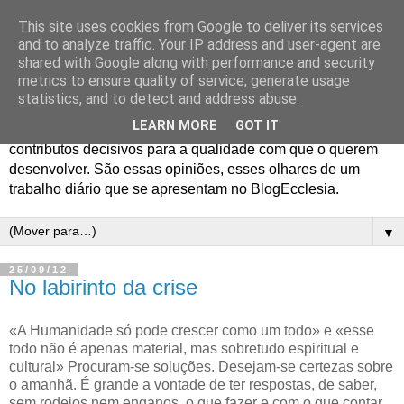
This site uses cookies from Google to deliver its services
Blog Ecclesia
and to analyze traffic. Your IP address and user-agent are
shared with Google along with performance and security
metrics to ensure quality of service, generate usage
O jornalismo da Agência Ecclesia e dos Programas
statistics, and to detect and address abuse.
Ecclesia e 70x7 gera opiniões entre os profissionais que o
LEARN MORE
GOT IT
realizam e os colaboradores em quem encontram
contributos decisivos para a qualidade com que o querem
desenvolver. São essas opiniões, esses olhares de um
trabalho diário que se apresentam no BlogEcclesia.
▼
25/09/12
No labirinto da crise
«A Humanidade só pode crescer como um todo» e «esse
todo não é apenas material, mas sobretudo espiritual e
cultural»
Procuram-se soluções. Desejam-se certezas sobre
o amanhã. É grande a vontade de ter respostas, de saber,
sem rodeios nem enganos, o que fazer e com o que contar.