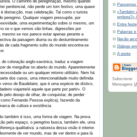
turista. O caminho de peregrinação, mesmo quando
Passemos 
er penitencial, não perde um tom festivo, uma quase
«Também vo
o é distracção, mas celebração. Tal como o turista
embora?» (
do peregrino. Qualquer viagem pressupõe, por
lexividade, uma experimentação sobre si mesmo, um
Entre feste
mo se o que vemos são linhas, digressões por
Palavras e
os, mesmo se nos parece estar apenas perante a
Nação arco-
jectiva da paisagem diurna ou do deslumbramento
rás de cada fragmento solto do mundo encontra-se
Diálogo e
or.
A ponte
, de coloração anglo-saxónica, traduz a viagem
azer de mergulhar no aberto do mundo. Aparentemente
ecessidade ou um qualquer retorno utilitário. Nem há
parte dos casos, uma intencionalidade muito definida
Subscrever
 verso de Baudelaire, que é uma espécie de dístico,
Mensagens [
adeiro viajante/é aquele que parte por partir». O
do pelo desejo de olhar, de conquistar, de perder
, como Fernando Pessoa explica), fazendo da
arca de cultura e existência.
ão também é isso, uma forma de viagem. Na prova
ção pelo espaço, o peregrino busca, também ele, uma
ferença qualitativa: a natureza dessa visão é interior.
plesmente de ver mundo, mas de ver dentro e para lá