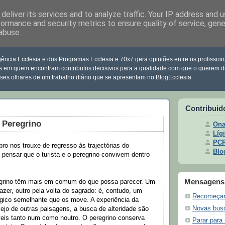
deliver its services and to analyze traffic. Your IP address and 
formance and security metrics to ensure quality of service, gen
abuse.
clesia
ência Ecclesia e dos Programas Ecclesia e 70x7 gera opiniões entre os profission
s em quem encontram contributos decisivos para a qualidade com que o querem d
sses olhares de um trabalho diário que se apresentam no BlogEcclesia.
Contribuid
o Peregrino
Ona
Lígi
PC
o nos trouxe de regresso às trajectórias do
Blo
 pensar que o turista e o peregrino convivem dentro
Mensagens 
regrino têm mais em comum do que possa parecer. Um
azer, outro pela volta do sagrado: é, contudo, um
Recomeçar
ógico semelhante que os move. A experiência da
Novas bus
sejo de outras paisagens, a busca de alteridade são
veis tanto num como noutro. O peregrino conserva
Parar para