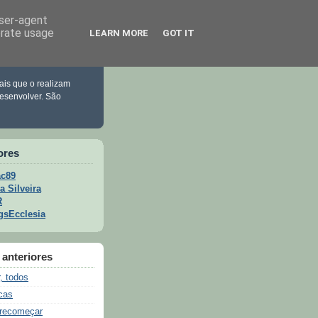
user-agent
erate usage
LEARN MORE
GOT IT
ais que o realizam
esenvolver. São
ores
c89
a Silveira
R
gsEcclesia
anteriores
, todos
cas
 recomeçar