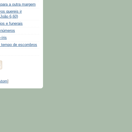
para a outra margem
s quereis ir
João 6,60)
jos e funerais
 números
íris
m tempo de escombros
Atom
]