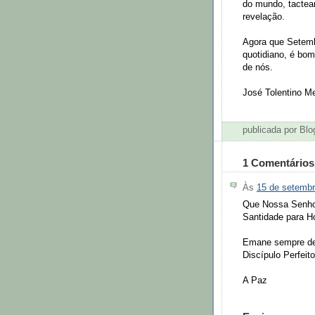
do mundo, tactea
revelação.
Agora que Setembr
quotidiano, é bom
de nós.
José Tolentino M
publicada por Bl
1 Comentários
Às
15 de setemb
Que Nossa Senho
Santidade para H
Emane sempre de
Discípulo Perfeito
A Paz