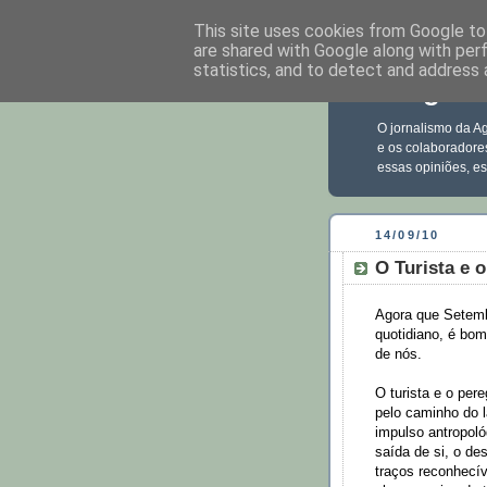
This site uses cookies from Google to 
are shared with Google along with per
statistics, and to detect and address 
Blog Ec
O jornalismo da Ag
e os colaboradore
essas opiniões, e
14/09/10
O Turista e 
Agora que Setembr
quotidiano, é bom
de nós.
O turista e o pe
pelo caminho do l
impulso antropol
saída de si, o de
traços reconhecí