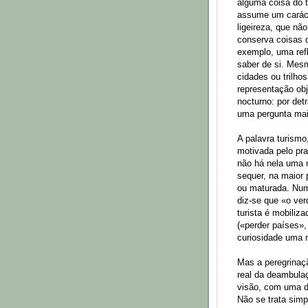
alguma coisa do 
assume um caráct
ligeireza, que nã
conserva coisas 
exemplo, uma ref
saber de si. Mes
cidades ou trilh
representação ob
nocturno: por det
uma pergunta mai
A palavra turismo
motivada pelo pr
não há nela uma n
sequer, na maior 
ou maturada. Num
diz-se que «o verd
turista é mobiliza
(«perder países»
curiosidade uma m
Mas a peregrinaç
real da deambula
visão, com uma di
Não se trata sim