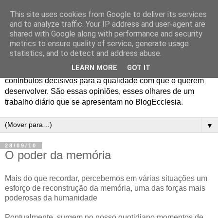
This site uses cookies from Google to deliver its services
Blog Ecclesia
and to analyze traffic. Your IP address and user-agent are
shared with Google along with performance and security
metrics to ensure quality of service, generate usage
O jornalismo da Agência Ecclesia e dos Programas
statistics, and to detect and address abuse.
Ecclesia e 70x7 gera opiniões entre os profissionais que o
LEARN MORE
GOT IT
realizam e os colaboradores em quem encontram
contributos decisivos para a qualidade com que o querem
desenvolver. São essas opiniões, esses olhares de um
trabalho diário que se apresentam no BlogEcclesia.
▼
28/09/10
O poder da memória
Mais do que recordar, percebemos em várias situações um
esforço de reconstrução da memória, uma das forças mais
poderosas da humanidade
Pontualmente, surgem no nosso quotidiano momentos de