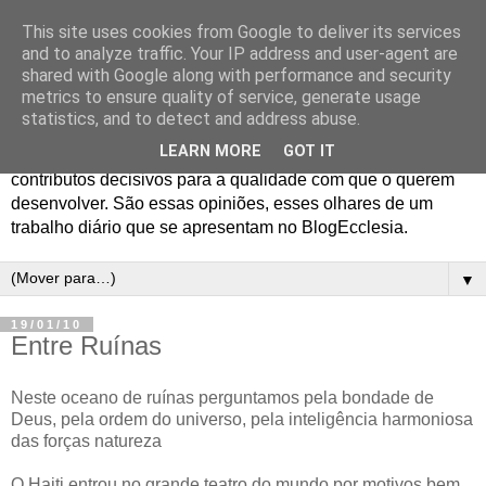
This site uses cookies from Google to deliver its services
Blog Ecclesia
and to analyze traffic. Your IP address and user-agent are
shared with Google along with performance and security
metrics to ensure quality of service, generate usage
O jornalismo da Agência Ecclesia e dos Programas
statistics, and to detect and address abuse.
Ecclesia e 70x7 gera opiniões entre os profissionais que o
LEARN MORE
GOT IT
realizam e os colaboradores em quem encontram
contributos decisivos para a qualidade com que o querem
desenvolver. São essas opiniões, esses olhares de um
trabalho diário que se apresentam no BlogEcclesia.
▼
19/01/10
Entre Ruínas
Neste oceano de ruínas perguntamos pela bondade de
Deus, pela ordem do universo, pela inteligência harmoniosa
das forças natureza
O Haiti entrou no grande teatro do mundo por motivos bem