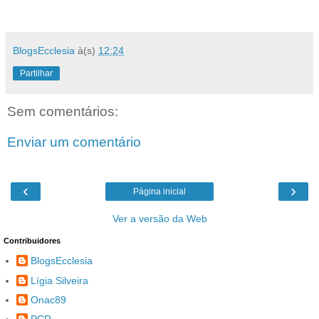
BlogsEcclesia
à(s)
12:24
Partilhar
Sem comentários:
Enviar um comentário
‹
›
Página inicial
Ver a versão da Web
Contribuidores
BlogsEcclesia
Lígia Silveira
Onac89
PCR