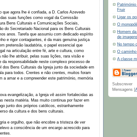
Património
Fruir
 que agora lhe é confiada, a D. Carlos Azevedo
Ligar os p
 das suas funções como vogal da Comissão
tura Bens Culturais e Comunicações Sociais,
O monopóli
o do Secretariado Nacional para os Bens Culturais
Homem da 
imos anos. Tarefa que assumiu com dedicado espírito
de imagen
o e rigor contagiantes, é da mais genuína justiça
No tempo d
m pretensão laudatória, o papel essencial que
al na articulação entre fé, arte e cultura, como
O caminho 
a não lhe atribuir, pelas suas lições, rara visão e
A classe m
te da responsabilidade neste complexo processo de
el dos Bens Culturais da Igreja junto da sociedade em
fala para todos. Crentes e não crentes, muitos foram
m a amar e a compreender este património, memória
Subscrever
Mensagens [
va evangelização, a Igreja vê assim fortalecidas as
s nesta matéria. Mas muito continua por fazer em
ogo junto dos próprios católicos, estranhamente
erso da cultura e dos bens culturais.
ria e orgulho, que não encobre a tristeza de ver
relevo a consciência de um encargo acrescido para
ientes.