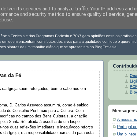
deliver its services and to analyze traffic. Your IP address and 
formance and security metrics to ensure quality of service, gen
abuse.
clesia
ência Ecclesia e dos Programas Ecclesia e 70x7 gera opiniões entre os profission
s em quem encontram contributos decisivos para a qualidade com que o querem d
sses olhares de um trabalho diário que se apresentam no BlogEcclesia.
Contribuid
vas da Fé
Ona
Lígi
PC
s da Igreja saem reforçados, bem o sabemos em
Blo
Roma, D. Carlos Azevedo assumirá, como é sabido,
Mensagens 
ado do Conselho Pontifício para a Cultura. Com
ecíficas no campo dos Bens Culturais, a criação
A nossa m
pela Santa Sé, aliada à escolha de um bispo
Portugal a
a-nos duas reflexões imediatas: o inequívoco reforço
s da Igreja; e a responsabilidade acrescida para esta
Um bilhete