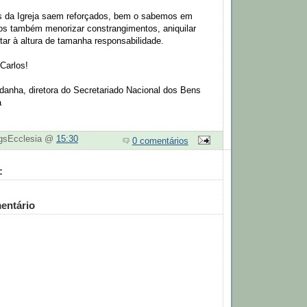
s da Igreja saem reforçados, bem o sabemos em
os também menorizar constrangimentos, aniquilar
tar à altura de tamanha responsabilidade.
Carlos!
danha, diretora do Secretariado Nacional dos Bens
a
ogsEcclesia @
15:30
0 comentários
:
entário