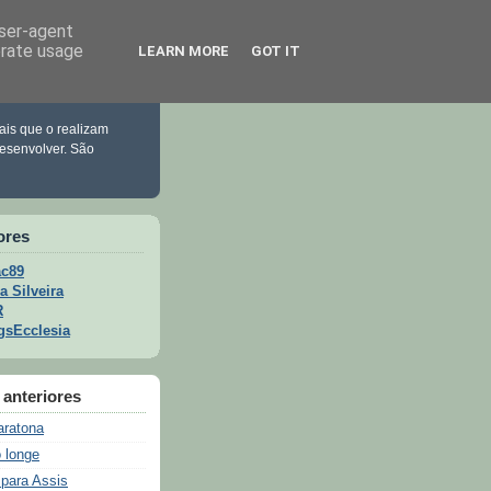
user-agent
erate usage
LEARN MORE
GOT IT
ais que o realizam
esenvolver. São
ores
c89
a Silveira
R
gsEcclesia
anteriores
aratona
o longe
 para Assis