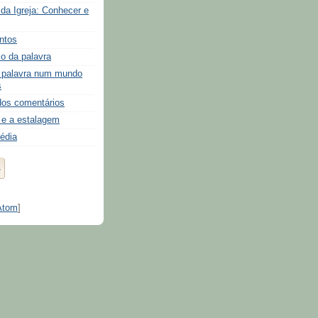
 da Igreja: Conhecer e
ontos
o da palavra
palavra num mundo
s
os comentários
e a estalagem
édia
Atom
]