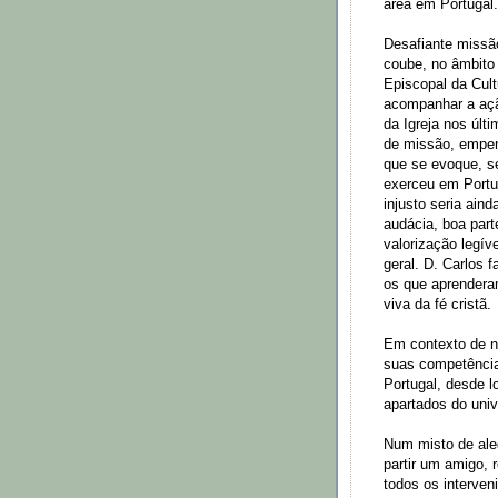
área em Portugal.
Desafiante missão
coube, no âmbito
Episcopal da Cul
acompanhar a açã
da Igreja nos últ
de missão, empenh
que se evoque, se
exerceu em Portug
injusto seria aind
audácia, boa par
valorização legív
geral. D. Carlos 
os que aprendera
viva da fé cristã.
Em contexto de no
suas competência
Portugal, desde l
apartados do univ
Num misto de aleg
partir um amigo, 
todos os interven