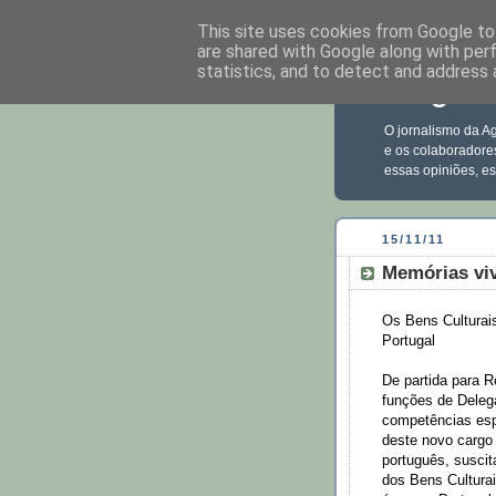
This site uses cookies from Google to 
are shared with Google along with per
statistics, and to detect and address 
Blog Ec
O jornalismo da Ag
e os colaboradore
essas opiniões, e
15/11/11
Memórias vi
Os Bens Culturai
Portugal
De partida para 
funções de Deleg
competências esp
deste novo cargo 
português, suscit
dos Bens Culturai