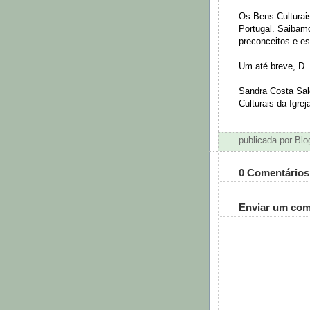
Os Bens Culturai
Portugal. Saibam
preconceitos e es
Um até breve, D. 
Sandra Costa Sal
Culturais da Igrej
publicada por Bl
0 Comentários
Enviar um com