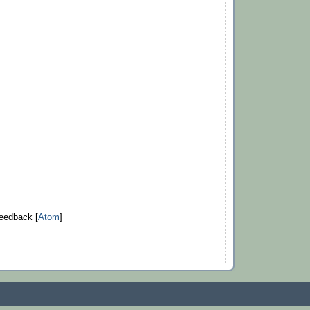
eedback [
Atom
]