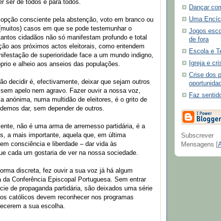
r ser de todos e para todos.
Dançar co
Uma Encícli
opção consciente pela abstenção, voto em branco ou
(muitos) casos em que se pode testemunhar o
Jogos esco
tantos cidadãos não só manifestam profundo e total
de fora
ação aos próximos actos eleitorais, como entendem
Escola e T
ifestação de superioridade face a um mundo indigno,
Igreja e cri
prio e alheio aos anseios das populações.
Crise dos 
ão decidir é, efectivamente, deixar que sejam outros
oportunida
, sem apelo nem agravo. Fazer ouvir a nossa voz,
Faz sentid
a anónima, numa multidão de eleitores, é o grito de
demos dar, sem depender de outros.
ente, não é uma arma de arremesso partidária, é a
s, a mais importante, aquela que, em última
Subscrever
 em consciência e liberdade – dar vida às
Mensagens [
ue cada um gostaria de ver na nossa sociedade.
forma discreta, fez ouvir a sua voz já há algum
 da Conferência Episcopal Portuguesa. Sem entrar
ie de propaganda partidária, são deixados uma série
e os católicos devem reconhecer nos programas
recerem a sua escolha.