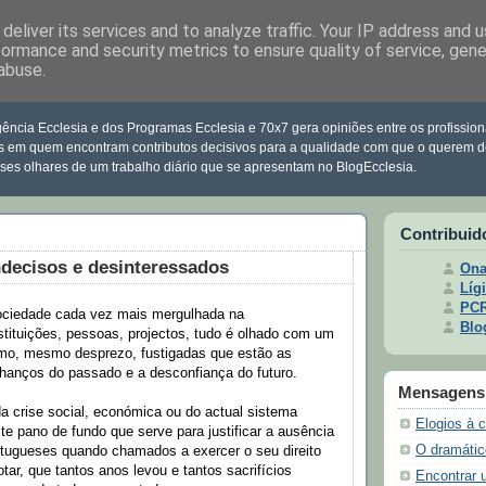
deliver its services and to analyze traffic. Your IP address and 
formance and security metrics to ensure quality of service, gen
abuse.
clesia
ência Ecclesia e dos Programas Ecclesia e 70x7 gera opiniões entre os profission
s em quem encontram contributos decisivos para a qualidade com que o querem d
sses olhares de um trabalho diário que se apresentam no BlogEcclesia.
Contribuid
ndecisos e desinteressados
Ona
Lígi
PC
ciedade cada vez mais mergulhada na
Blo
tituições, pessoas, projectos, tudo é olhado com um
smo, mesmo desprezo, fustigadas que estão as
lhanços do passado e a desconfiança do futuro.
Mensagens 
a crise social, económica ou do actual sistema
Elogios à 
te pano de fundo que serve para justificar a ausência
O dramátic
rtugueses quando chamados a exercer o seu direito
tar, que tantos anos levou e tantos sacrifícios
Encontrar 