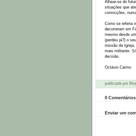
Alhear-se do futu
situações que at
convicções, numa
Como se referia 
decorreram em Fá
mesmo desde um p
(perdeu já?) o se
missão da Igreja
mais militante. 
decisão.
Octávio Carmo
publicada por Bl
0 Comentários
Enviar um com