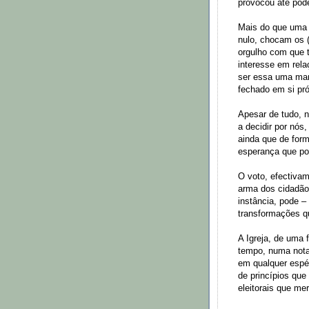
provocou até pode
Mais do que uma 
nulo, chocam os 
orgulho com que 
interesse em rel
ser essa uma man
fechado em si pró
Apesar de tudo, n
a decidir por nós
ainda que de form
esperança que po
O voto, efectivam
arma dos cidadão
instância, pode –
transformações q
A Igreja, de uma 
tempo, numa nota
em qualquer espéc
de princípios qu
eleitorais que me