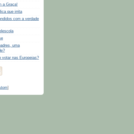
m a Graça!
ca que irrita
ndidos com a verdade
elescola
se
padres, uma
de?
o votar nas Europeias?
Atom
]