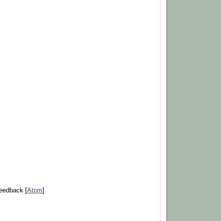
eedback [
Atom
]