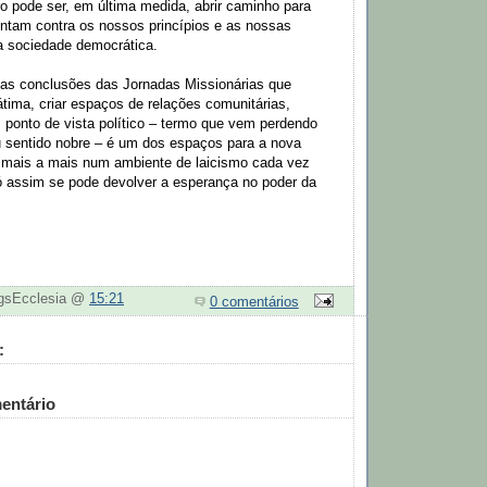
ro pode ser, em última medida, abrir caminho para
entam contra os nossos princípios e as nossas
 sociedade democrática.
nas conclusões das Jornadas Missionárias que
tima, criar espaços de relações comunitárias,
onto de vista político – termo que vem perdendo
u sentido nobre – é um dos espaços para a nova
, mais a mais num ambiente de laicismo cada vez
Só assim se pode devolver a esperança no poder da
ogsEcclesia @
15:21
0 comentários
:
entário