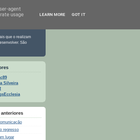
user-agent
erate usage
LEARN MORE
GOT IT
ais que o realizam
esenvolver. São
ores
c89
a Silveira
R
gsEcclesia
anteriores
comunicação
o regresso
um lugar